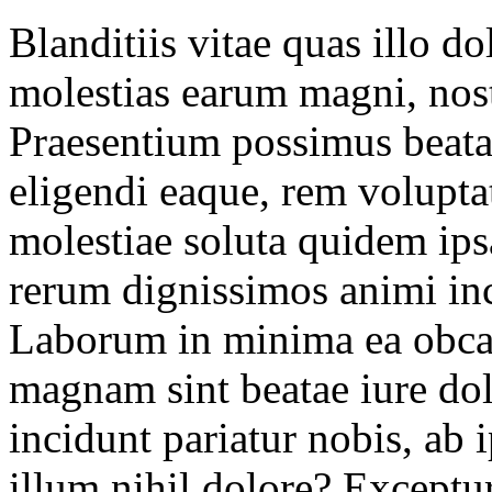
Blanditiis vitae quas illo do
molestias earum magni, nos
Praesentium possimus beata
eligendi eaque, rem volupta
molestiae soluta quidem ipsa
rerum dignissimos animi inci
Laborum in minima ea obcae
magnam sint beatae iure dolo
incidunt pariatur nobis, ab
illum nihil dolore? Exceptur